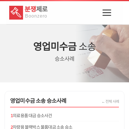
분쟁
제로
Boon
zero
영업미수금
소송
승소사례
영업미수금
소송 승소사례
← 전체 사례
1
의료용품 대금 승소사건
2
차량용 블랙박스 물품대금 소송 승소