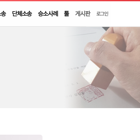
소송
단체소송
승소사례
툴
게시판
로그인