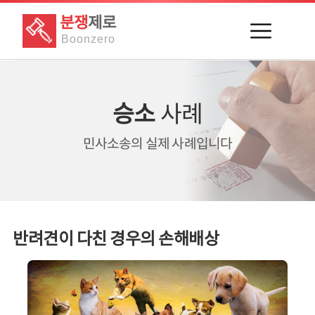
분쟁
제로
Boon
zero
승소
사례
민사소송의
실제 사례입니다
반려견이 다친 경우의 손해배상