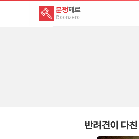
분쟁
제로
Boon
zero
반려견이 다친