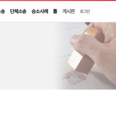
소송
단체소송
승소사례
툴
게시판
로그인