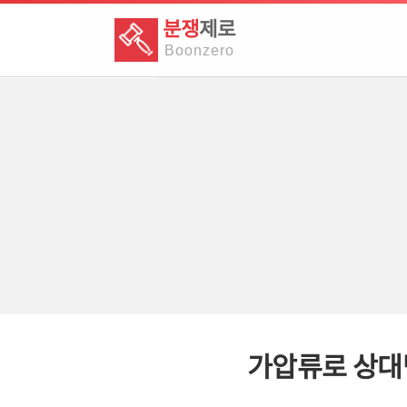
분쟁
제로
Boon
zero
가압류로 상대