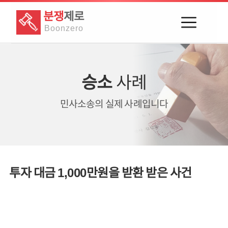
분쟁
제로
Boon
zero
승소
사례
민사소송의
실제 사례입니다
투자 대금 1,000만원을 받환 받은 사건