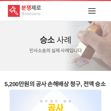
분쟁
제로
Boon
zero
승소
사례
민사소송의
실제 사례입니다
5,200만원의 공사 손해배상 청구, 전액 승소