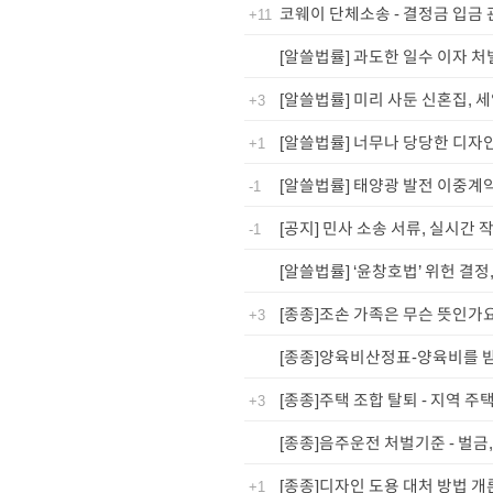
코웨이 단체소송 - 결정금 입금 
+11
[알쓸법률] 과도한 일수 이자 처
[알쓸법률] 미리 사둔 신혼집,
+3
[알쓸법률] 너무나 당당한 디자인
+1
[알쓸법률] 태양광 발전 이중계
-1
[공지] 민사 소송 서류, 실시간 
-1
[알쓸법률] ‘윤창호법’ 위헌 결
[종종]조손 가족은 무슨 뜻인가
+3
[종종]양육비산정표-양육비를 
[종종]주택 조합 탈퇴 - 지역 주
+3
[종종]음주운전 처벌기준 - 벌금,
[종종]디자인 도용 대처 방법 개론
+1