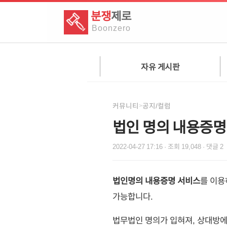
분쟁
제로
Boon
zero
자유 게시판
커뮤니티
공지/컬럼
>
법인 명의 내용증명
2022-04-27 17:16
· 조회
19,048
· 댓글
2
법인명의 내용증명 서비스
를 이용
가능합니다.
법무법인 명의가 입혀져, 상대방에