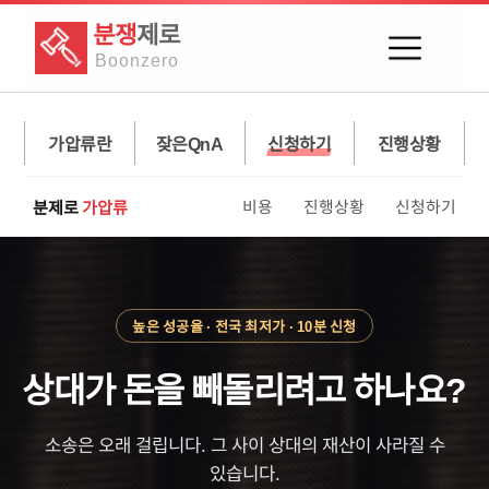
분쟁
제로
Boon
zero
가압류란
잦은QnA
신청하기
진행상황
분제로
가압류
비용
진행상황
신청하기
높은 성공율 · 전국 최저가 · 10분 신청
상대가 돈을
빼돌리려고 하나요?
소송은 오래 걸립니다. 그 사이 상대의 재산이 사라질 수
있습니다.