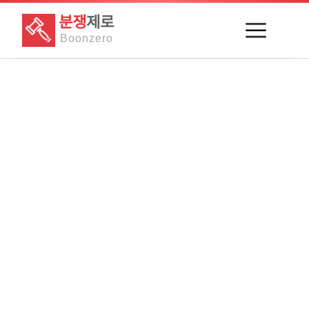
분쟁
제로
Boon
zero