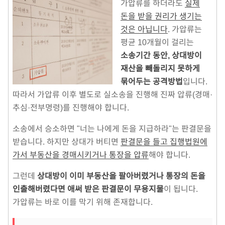
가압류를 하더라도
실제
돈을 받을 권리가 생기는
것은 아닙니다
. 가압류는
평균 10개월이 걸리는
소송기간 동안, 상대방이
재산을 빼돌리지 못하게
묶어두는 공격방법
입니다.
따라서 가압류 이후 별도로 실소송을 진행해 진짜 압류(경매·
추심·전부명령)를 진행해야 합니다.
소송에서 승소하면 "너는 나에게 돈을 지급하라"는 판결문을
받습니다. 하지만 상대가 버티면
판결문을 들고 집행법원에
가서 부동산을 경매시키거나 통장을 압류
해야 합니다.
그런데
상대방이 이미 부동산을 팔아버렸거나 통장의 돈을
인출해버렸다면 애써 받은 판결문이 무용지물
이 됩니다.
가압류는 바로 이를 막기 위해 존재합니다.