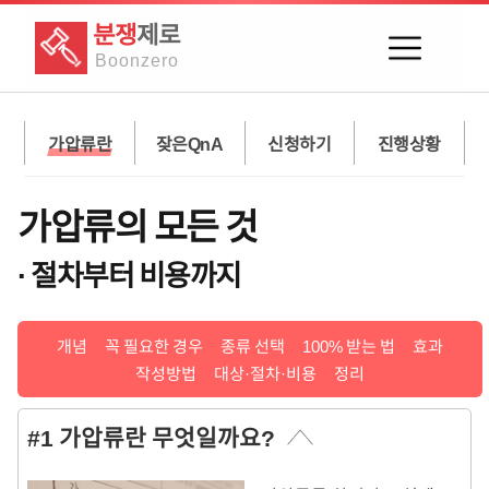
분쟁
제로
Boon
zero
가압류란
잦은QnA
신청하기
진행상황
가압류의 모든 것
· 절차부터 비용까지
개념
꼭 필요한 경우
종류 선택
100% 받는 법
효과
작성방법
대상·절차·비용
정리
#1 가압류란 무엇일까요?