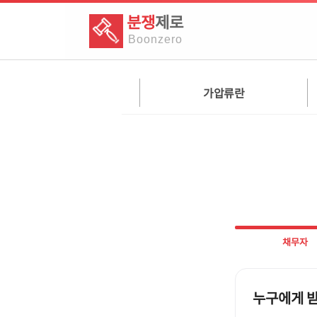
분쟁
제로
Boon
zero
가압류란
채무자
누구에게 