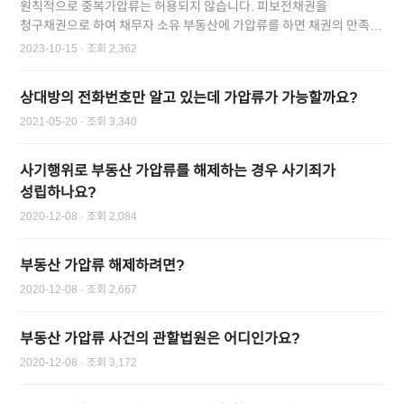
원칙적으로 중복가압류는 허용되지 않습니다. 피보전채권을
청구채권으로 하여 채무자 소유 부동산에 가압류를 하면 채권의 만족을
얻을 수 있으므로 재차 가압류하는 것은 보전의 필요성이 인정되지 않기
2023-10-15
· 조회
2,362
때문입니다. 따라서 가압류시 법원에 함께 제출해야 하는
가압류진술서에는 중복가압류인지 여부와 예외적으로 보전의
상대방의 전화번호만 알고 있는데 가압류가 가능할까요?
필요성이 있는지를 소명하도록 되어 있습니다.
2021-05-20
· 조회
3,340
사기행위로 부동산 가압류를 해제하는 경우 사기죄가
성립하나요?
2020-12-08
· 조회
2,084
부동산 가압류 해제하려면?
2020-12-08
· 조회
2,667
부동산 가압류 사건의 관할법원은 어디인가요?
2020-12-08
· 조회
3,172