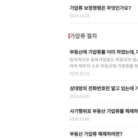
가압류 보정명령은 무엇인가요?
2020-12-23
가압류 절차
부동산에 가압류를 이미 하였는데, 
원칙적으로 중복가압류는 허용되지 않
하여 채무자 소유 부동산에 가압류를 하
재차 가압류하는 것은 보전의 필요성이
2023-10-15
가압류시 법원에 함께 제출해야 하는
여부와 예외적으로 보전의 필요성이 있
상대방의 전화번호만 알고 있는데 
2021-05-20
사기행위로 부동산 가압류를 해제하
2020-12-08
부동산 가압류 해제하려면?