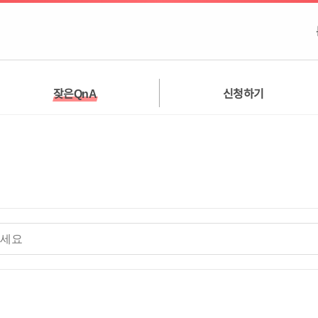
잦은QnA
신청하기