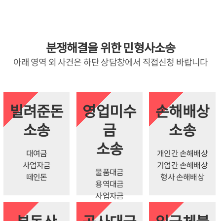
분쟁해결을 위한 민형사소송
아래 영역 외 사건은 하단 상담창에서 직접신청 바랍니다
빌려준돈
영업미수
손해배상
소송
금
소송
소송
대여금
개인간 손해배상
사업자금
기업간 손해배상
물품대금
떼인돈
형사 손해배상
용역대금
사업자금