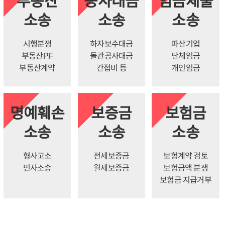
부동산
공사대금
임금체불
소송
소송
소송
시행분쟁
하자보수대금
파산기업
부동산PF
돌관공사대금
단체임금
부동산계약
간접비 등
개인임금
명예훼손
보증금
보험금
소송
소송
소송
형사고소
전세보증금
보험계약 검토
민사소송
월세보증금
보험금액 분쟁
보험금 지급거부