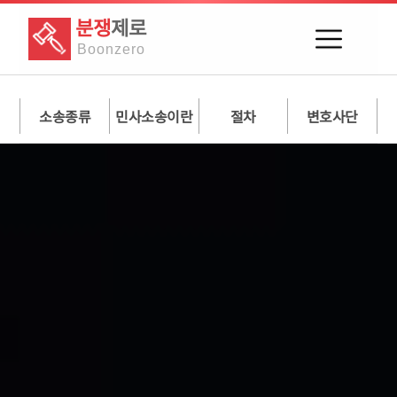
분쟁
제로
Boon
zero
소송종류
민사소송이란
절차
변호사단