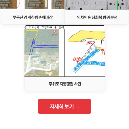
부동산 경계침범 손해배상
임차인 원상회복 범위 분쟁
주위토지통행권 사건
자세히 보기 →