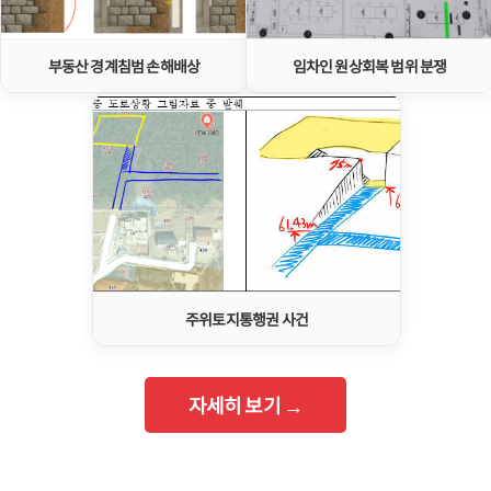
부동산 경계침범 손해배상
임차인 원상회복 범위 분쟁
주위토지통행권 사건
자세히 보기 →