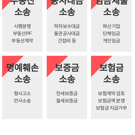
부동산
공사대금
임금체불
소송
소송
소송
시행분쟁
하자보수대금
파산기업
부동산PF
돌관공사대금
단체임금
부동산계약
간접비 등
개인임금
명예훼손
보증금
보험금
소송
소송
소송
형사고소
전세보증금
보험계약 검토
민사소송
월세보증금
보험금액 분쟁
보험금 지급거부