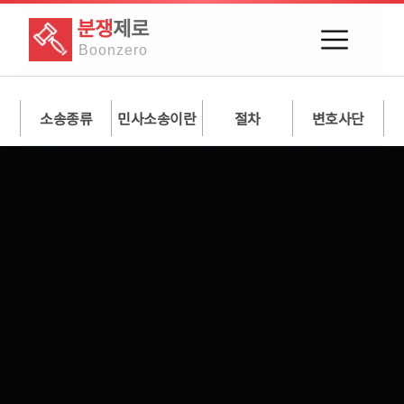
분쟁
제로
Boon
zero
소송종류
민사소송이란
절차
변호사단