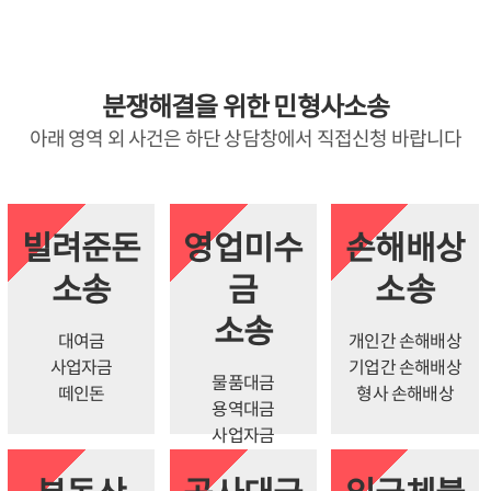
분쟁해결을 위한 민형사소송
아래 영역 외 사건은 하단 상담창에서 직접신청 바랍니다
빌려준돈
영업미수
손해배상
소송
금
소송
소송
대여금
개인간 손해배상
사업자금
기업간 손해배상
물품대금
떼인돈
형사 손해배상
용역대금
사업자금