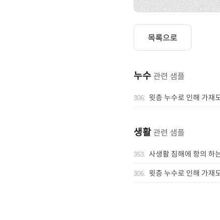
목록으로
누수
관련 샘플
윗층 누수로 인해 가재
306
.
생활
관련 샘플
사생활 침해에 항의 하
353
.
윗층 누수로 인해 가재
306
.