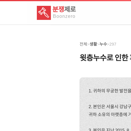
분쟁
제로
Boon
zero
전체
생활
누수
297
>
>
>
윗층누수로 인한
1. 귀하의 무궁한 발전
2. 본인은 서울시 강남구
귀하 소유의 아랫층에 
3. 본인은 지난 2015