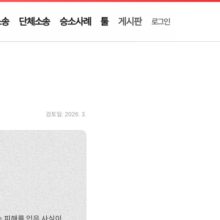
소송
단체소송
승소사례
툴
게시판
로그인
검토일:
2026. 3.
젖는 피해를 입은 사실이