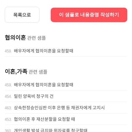
목록으로
이 샘플로 내용증명 작성하기
협의이혼
관련 샘플
배우자에게 협의이혼을 요청할때
459
.
이혼,가족
관련 샘플
배우자에게 협의이혼을 요청할때
459
.
밀린 양육비 청구의 건
454
.
상속한정승인심판 이후 은행 등 채권자에게 고지시
463
.
협의이혼 후 재산분할을 요청할 때
453
.
개인생활 발설 금지와 위자료를 청구할때
360
.