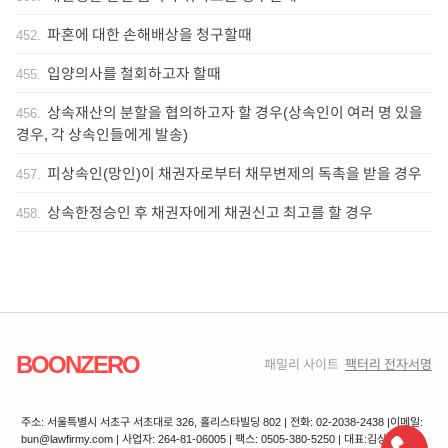
파혼에 대한 손해배상을 청구할때
452
.
입양의사를 철회하고자 할때
455
.
상속재산의 분할을 협의하고자 할 경우(상속인이 여러 명 있을
456
.
경우, 각 상속인들에게 발송)
피상속인(망인)이 채권자로부터 채무변제의 독촉을 받을 경우
457
.
상속한정승인 후 채권자에게 채권신고 최고를 할 경우
458
.
BOONZERO
패밀리 사이트
팩터리 전자서명
주소: 서울특별시 서초구 서초대로 326, 홀리스타빌딩 802 | 전화: 02-2038-2438 |
이메일:
bun@lawfirmy.com | 사업자: 264-81-06005 | 팩스: 0505-380-5250 | 대표:김상겸