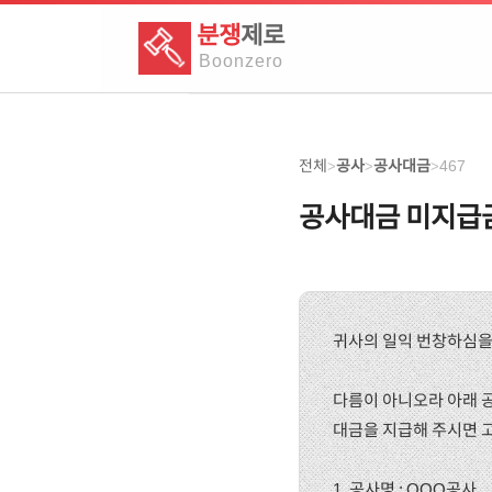
분쟁
제로
Boon
zero
전체
공사
공사대금
467
>
>
>
공사대금 미지급금
귀사의 일익 번창하심을
다름이 아니오라 아래 
대금을 지급해 주시면 
1. 공사명 : OOO공사