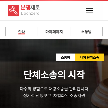
분쟁
제로
Boon
zero
안내
마이페이지
소통방
소통방
나의 단체소송
단체소송의 시작
다수의 경험으로 대량소송을 관리합니다
정기적 진행보고. 차별화된 소송지원