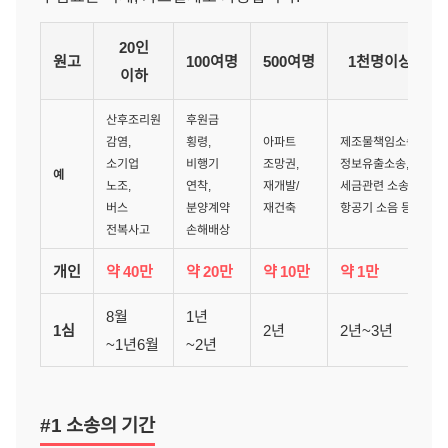
20인
원고
100여명
500여명
1천명이상
이하
산후조리원
후원금
감염,
횡령,
아파트
제조물책임소송,
소기업
비행기
조망권,
정보유출소송,
예
노조,
연착,
재개발/
세금관련 소송,
버스
분양계약
재건축
항공기 소음 등
전복사고
손해배상
개인
약 40만
약 20만
약 10만
약 1만
8월
1년
1심
2년
2년~3년
~1년6월
~2년
#1 소송의 기간