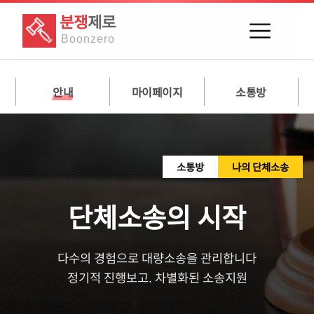
분쟁
제로
Boon
zero
안내
마이페이지
소통방
소통방
나의 단체소송
단체소송의 시작
다수의 경험으로 대량소송을 관리합니다
정기적 진행보고. 차별화된 소송지원