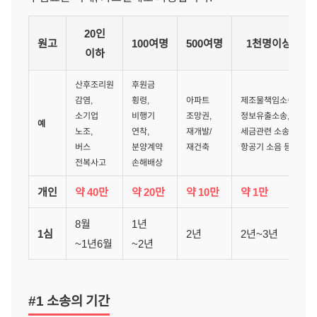
20인
원고
100여명
500여명
1천명이상
이하
산후조리원
후원금
감염,
횡령,
아파트
제조물책임소송,
소기업
비행기
조망권,
정보유출소송,
예
노조,
연착,
재개발/
세금관련 소송,
버스
분양계약
재건축
항공기 소음 등
전복사고
손해배상
개인
약 40만
약 20만
약 10만
약 1만
8월
1년
1심
2년
2년~3년
~1년6월
~2년
#1 소송의 기간