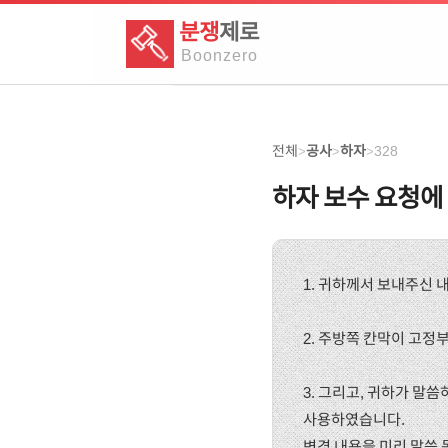
분쟁
제로
Boon
zero
전체
공사
하자
328
>
>
>
하자 보수 요청에
1. 귀하께서 보내주신
2. 주방쪽 칸막이 고
3. 그리고, 귀하가 말
사용하였습니다.
변경 내용을 미리 말씀 