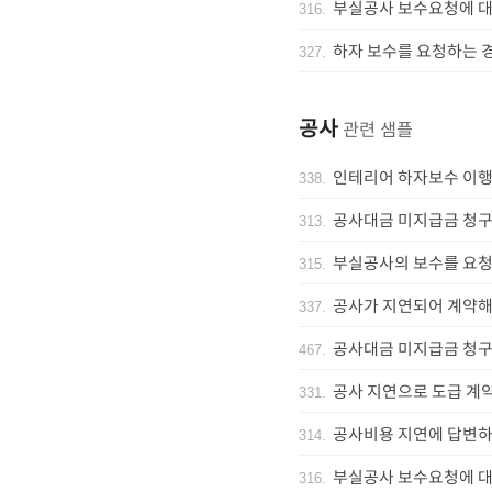
부실공사 보수요청에 대
316
.
하자 보수를 요청하는 
327
.
공사
관련 샘플
인테리어 하자보수 이행
338
.
공사대금 미지급금 청구 
313
.
부실공사의 보수를 요청
315
.
공사가 지연되어 계약해
337
.
공사대금 미지급금 청구 
467
.
공사 지연으로 도급 계
331
.
공사비용 지연에 답변하
314
.
부실공사 보수요청에 대
316
.