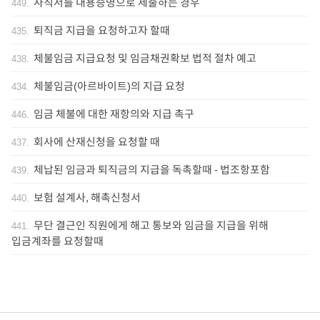
사직서를 내용증명으로 제출하는 경우
449
.
퇴직금 지급을 요청하고자 할때
435
.
체불임금 지급요청 및 임금채권확보 법적 절차 예고
438
.
체불임금(아르바이트)의 지급 요청
434
.
임금 체불에 대한 재항의와 지급 촉구
446
.
회사에 산재신청을 요청할 때
437
.
체납된 임금과 퇴직금의 지급을 독촉할때 - 법조항포함
439
.
보험 설계사, 해촉신청서
440
.
무단 결근인 직원에게 해고 통보와 임금을 지급을 위해
441
.
입금계좌를 요청할때