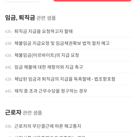
임금, 퇴직금
관련 샘플
퇴직금 지급을 요청하고자 할때
435
.
체불임금 지급요청 및 임금채권확보 법적 절차 예고
438
.
체불임금(아르바이트)의 지급 요청
434
.
임금 체불에 대한 재항의와 지급 촉구
446
.
체납된 임금과 퇴직금의 지급을 독촉할때 - 법조항포함
439
.
재직 중 초과 근무수당을 청구하는 경우
445
.
근로자
관련 샘플
근로자의 무단결근에 따른 해고통지
436
.