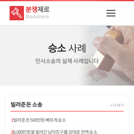
분쟁
제로
Boon
zero
승소
사례
민사소송의
실제 사례입니다
빌려준돈
소송
+ 더 보기
1
빌려준 돈 500만원 빠르게 승소
2
6,000만원을 빌려간 남자친구를 상대로 전액 승소