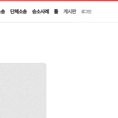
소송
단체소송
승소사례
툴
게시판
로그인