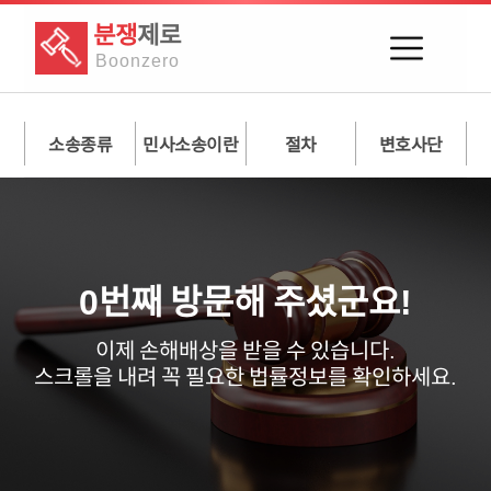
분쟁
제로
Boon
zero
소송종류
민사소송이란
절차
변호사단
0
번째 방문해 주셨군요!
이제
손해배상
을 받을 수 있습니다.
스크롤을 내려 꼭 필요한 법률정보를
확인하세요.