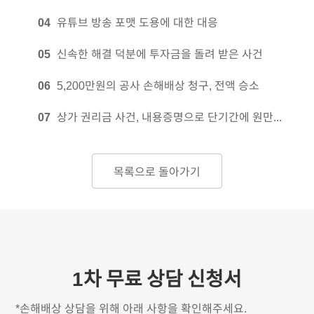
위의 절차를 통해 보증금을 받지 못했을 때는 민사소송을
하셔야 합니다. 또한 지급명령을 진행하기 부적절한
0
4
유튜브 방송 포맷 도용에 대한 대응
사건이라면 당연히 바로 소송을 진행합니다. 실제 손해만
청구하기도 하며 정신적 피해까지 함께 청구하는 경우도
0
5
신속한 해결 덕분에 투자금을 돌려 받은 사건
있습니다. 변호사가 사건을 면밀히 분석한 후 법원에 대신
출석하여 판결문을 받아 냅니다.
0
6
5,200만원의 공사 손해배상 청구, 전액 승소
0
7
상가 권리금 사건, 내용증명으로 단기간에 원만하게 해결!
판결문을 받게 되면 이를 인정하고 상대방이 손해를 배상하는
것이 일반적입니다. 판결문을 받아도 손해배상을 하지
않는다면 상대방의 재산에 대해 강제집행을 합니다. 이를
통해 종국적으로 손해를 배상받을 수 있습니다.
목록으로 돌아가기
1차 무료 상담 신청서
*
손해배상
상담을 위해 아래 사항을 확인해주세요.