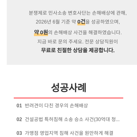
가능합니다. 특히 정신적 피해에 대해서도 손해배상
1) 지급명령
청구를 진행할 수 있음을 확인하세요. 일반적으로
분쟁제로 민사소송 변호사단는
손해배상에 관해
,
정신적 피해에 대해 금전적인 기준을 알기 힘든 경우가
0
건
2026
년
6
월 기준 약
을 성공하였으며,
일반적인 소송보다 좀 더 빠르고 쉬운 절차입니다.
많습니다. 이 경우 민사 전문 변호사와 상담하여 법원
상대방의 이름과 주소지 정도는 알 필요가
약
0
원
의
손해배상
사건을
해결하였습니다.
판례를 기준으로 가능성을 검토하세요.
있습니다. 법원이 민사소송에서와 복잡한 절차를
지금 바로 문의 주세요. 전문 상담직원이
거치지 않고 제출한 자료들만을 검토하여 충분히
기업 간에는 주로 계약 내용을 준수하지 않아 영업상
무료로 친절한 상담을 제공합니다.
이유가 있다고 판단하면 상대방의 배상을 명령하는
손해가 발생한 경우 계약내용 이행과 더불어
절차입니다. 지급명령에 대한 내용을 집주인이
손해배상까지 청구하기도 합니다. 다만 기업 간의
우편으로 송달받아 2주의 기간이 지나면
분쟁에는 손해 금액에 대해 치열한 다툼이 예상됩니다.
확정됩니다. 소송을 진행한 것과 동일한 효력이
계약서 검토부터 예상된 손해, 예상할 수 있는 손해 등
성공사례
있습니다. 다만 2주의 기간 내 집주인이 이의를
면밀한 검토가 필요합니다.
신청한다면 일반 민사소송 절차를 진행해야 합니다.
결국 손해배상 청구는 분야를 가리지 않습니다. 금전적
0
1
반려견이 다친 경우의 손해배상
77만원~110만원의 비용으로 민사 전문 변호사에
손해가 예상되거나 발생했다면 손해배상 청구를
맡겨 이를 진행할 수 있습니다.
0
2
건설공법 특허침해 소송 승소 사건(30억대 청구에 대한 방어)
고민해 보세요.
2) 민사소송
0
3
가맹점 영업지역 침해 사건을 원만하게 해결