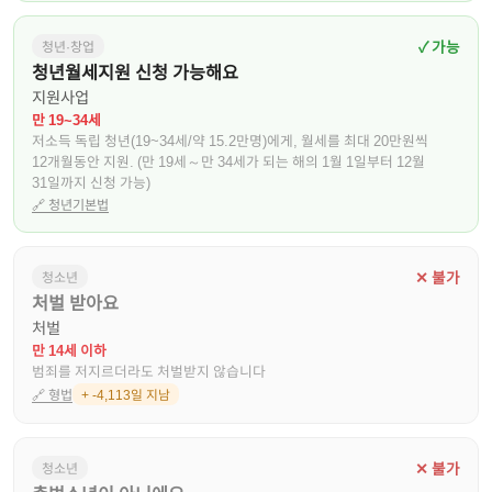
✓ 가능
청년·창업
청년월세지원 신청 가능해요
지원사업
만 19~34세
저소득 독립 청년(19~34세/약 15.2만명)에게, 월세를 최대 20만원씩
12개월동안 지원. (만 19세～만 34세가 되는 해의 1월 1일부터 12월
31일까지 신청 가능)
🔗
청년기본법
✕ 불가
청소년
처벌 받아요
처벌
만 14세 이하
범죄를 저지르더라도 처벌받지 않습니다
🔗
형법
+ -4,113일 지남
✕ 불가
청소년