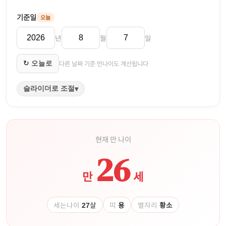
기준일
오늘
년
월
일
다른 날짜 기준 만나이도 계산됩니다
↻ 오늘로
슬라이더로 조절
▾
현재 만 나이
26
만
세
세는나이
27
살
띠
용
별자리
황소