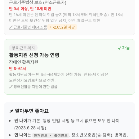
근로기준법상 보호 (연소근로자)
만 0세 이상, 만 18세 미만
만 15세 미만은 원칙적 취업 금지(예외 13세부터 취직인허증). 만 18세
미만은 도덕·보건상 위험 업무 금지, 야간·휴일근로 제한.
🔗
근로기준법 제64조 등
+ -2,652일 지남
✓ 가능
양육·근로·복지
활동지원 신청 가능 연령
장애인 활동지원
만 6~64세
활동지원급여는 만 6세~64세까지 신청 가능. 만 65세 이상은
노인장기요양보험으로 전환.
🔗
장애인활동 지원에 관한 법률
📌 알아두면 좋아요
만 나이
가 기본. 행정·민법·세법 등 표시 없으면 모두 만 나이
(2023.6.28 시행).
연 나이
는
. 청소년보호법(술·담배), 병역법,
현재연도 - 출생연도