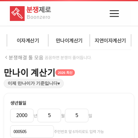
분쟁
제로
Boon
zero
이자계산기
만나이계산기
지연이자계산기
분쟁해결 툴 모음
꼼꼼하면 분쟁이 줄어듭니다.
만나이 계산기
2026 최신
이제 만나이가 기준입니다
▾
생년월일
년
월
일
주민번호 앞 6자리로도 입력 가능