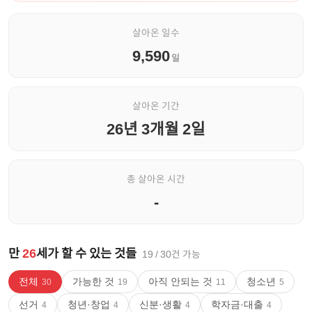
살아온 일수
9,590
일
살아온 기간
26년 3개월 2일
총 살아온 시간
-
만
26
세가 할 수 있는 것들
19
/
30
건 가능
전체
가능한 것
아직 안되는 것
청소년
30
19
11
5
선거
청년·창업
신분·생활
학자금·대출
4
4
4
4