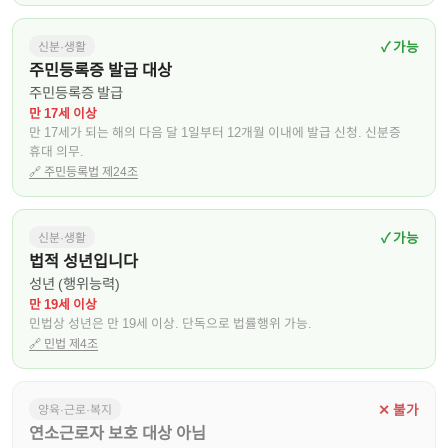
✓ 가능
신분·생활
주민등록증 발급 대상
주민등록증 발급
만 17세 이상
만 17세가 되는 해의 다음 달 1일부터 12개월 이내에 발급 신청. 신분증
휴대 의무.
🔗
주민등록법 제24조
✓ 가능
신분·생활
법적 성년입니다
성년 (행위능력)
만 19세 이상
민법상 성년은 만 19세 이상. 단독으로 법률행위 가능.
🔗
민법 제4조
✕ 불가
양육·근로·복지
연소근로자 보호 대상 아님