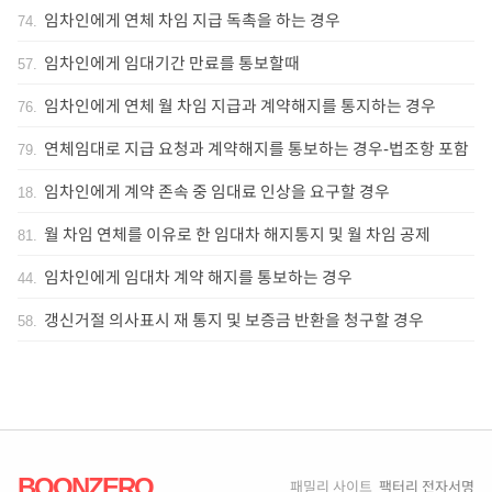
임차인에게 연체 차임 지급 독촉을 하는 경우
74
.
임차인에게 임대기간 만료를 통보할때
57
.
임차인에게 연체 월 차임 지급과 계약해지를 통지하는 경우
76
.
연체임대로 지급 요청과 계약해지를 통보하는 경우-법조항 포함
79
.
임차인에게 계약 존속 중 임대료 인상을 요구할 경우
18
.
월 차임 연체를 이유로 한 임대차 해지통지 및 월 차임 공제
81
.
임차인에게 임대차 계약 해지를 통보하는 경우
44
.
갱신거절 의사표시 재 통지 및 보증금 반환을 청구할 경우
58
.
BOONZERO
패밀리 사이트
팩터리 전자서명