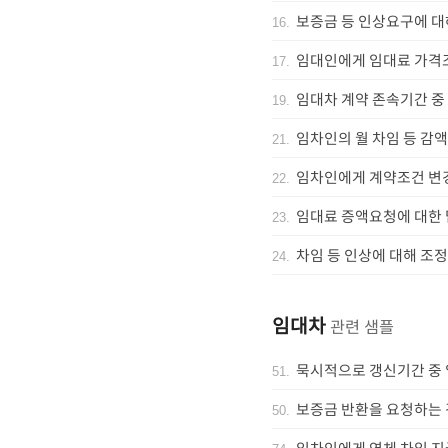
보증금 등 인상요구에 대
16
.
임대인에게 임대료 가격
17
.
임대차 계약 존속기간 중
19
.
임차인의 월 차임 등 감
21
.
임차인에게 계약조건 변
22
.
임대료 증액요청에 대한 
23
.
차임 등 인상에 대해 조정
24
.
임대차
관련 샘플
묵시적으로 갱신기간 중 
51
.
보증금 반환을 요청하는 
50
.