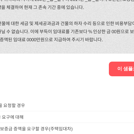
을 체결하여 현재 그 존속 기간 중에 있습니다.
차건물에 대한 세금 및 제세공과금과 건물의 하자 수리 등으로 인한 비용부
닐 수 없습니다. 이에 부득이 임대료를 기존보다 % 인상한 금 00원으로
터는 증액된 임대료 0000만원으로 지급하여 주시기 바랍니다.
이 샘플
을 요청할 경우
급 요구에 대해
 보증금 증액을 요구할 경우(주택임대차)