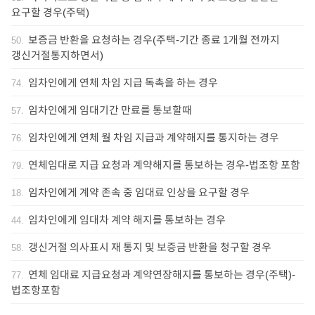
요구할 경우(주택)
보증금 반환을 요청하는 경우(주택-기간 종료 1개월 전까지
50
.
갱신거절통지하면서)
임차인에게 연체 차임 지급 독촉을 하는 경우
74
.
임차인에게 임대기간 만료를 통보할때
57
.
임차인에게 연체 월 차임 지급과 계약해지를 통지하는 경우
76
.
연체임대로 지급 요청과 계약해지를 통보하는 경우-법조항 포함
79
.
임차인에게 계약 존속 중 임대료 인상을 요구할 경우
18
.
임차인에게 임대차 계약 해지를 통보하는 경우
44
.
갱신거절 의사표시 재 통지 및 보증금 반환을 청구할 경우
58
.
연체 임대료 지급요청과 계약연장해지를 통보하는 경우(주택)-
77
.
법조항포함