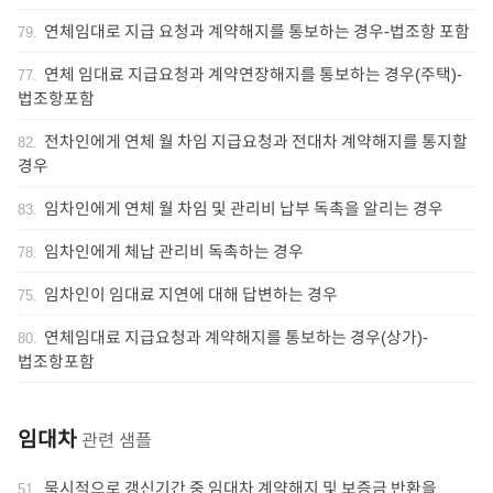
연체임대로 지급 요청과 계약해지를 통보하는 경우-법조항 포함
79
.
연체 임대료 지급요청과 계약연장해지를 통보하는 경우(주택)-
77
.
법조항포함
전차인에게 연체 월 차임 지급요청과 전대차 계약해지를 통지할
82
.
경우
임차인에게 연체 월 차임 및 관리비 납부 독촉을 알리는 경우
83
.
임차인에게 체납 관리비 독촉하는 경우
78
.
임차인이 임대료 지연에 대해 답변하는 경우
75
.
연체임대료 지급요청과 계약해지를 통보하는 경우(상가)-
80
.
법조항포함
임대차
관련 샘플
묵시적으로 갱신기간 중 임대차 계약해지 및 보증금 반환을
51
.