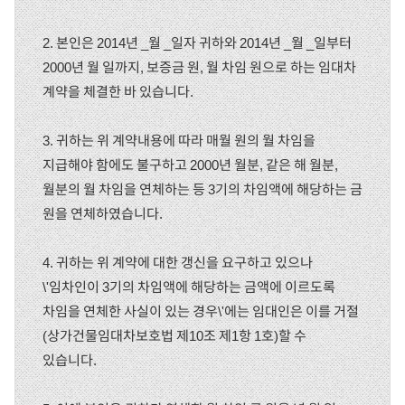
2. 본인은 2014년 _월 _일자 귀하와 2014년 _월 _일부터
2000년 월 일까지, 보증금 원, 월 차임 원으로 하는 임대차
계약을 체결한 바 있습니다.
3. 귀하는 위 계약내용에 따라 매월 원의 월 차임을
지급해야 함에도 불구하고 2000년 월분, 같은 해 월분,
월분의 월 차임을 연체하는 등 3기의 차임액에 해당하는 금
원을 연체하였습니다.
4. 귀하는 위 계약에 대한 갱신을 요구하고 있으나
\'임차인이 3기의 차임액에 해당하는 금액에 이르도록
차임을 연체한 사실이 있는 경우\'에는 임대인은 이를 거절
(상가건물임대차보호법 제10조 제1항 1호)할 수
있습니다.