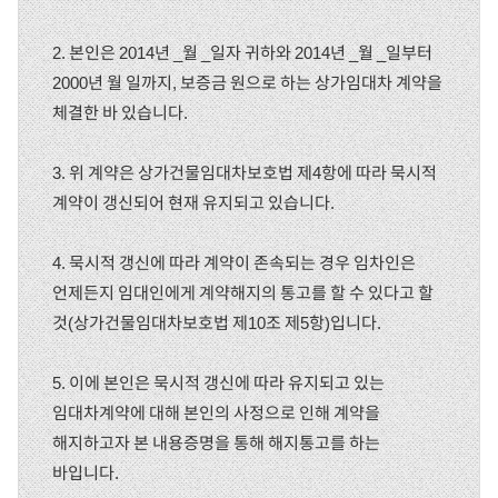
2. 본인은 2014년 _월 _일자 귀하와 2014년 _월 _일부터
2000년 월 일까지, 보증금 원으로 하는 상가임대차 계약을
체결한 바 있습니다.
3. 위 계약은 상가건물임대차보호법 제4항에 따라 묵시적
계약이 갱신되어 현재 유지되고 있습니다.
4. 묵시적 갱신에 따라 계약이 존속되는 경우 임차인은
언제든지 임대인에게 계약해지의 통고를 할 수 있다고 할
것(상가건물임대차보호법 제10조 제5항)입니다.
5. 이에 본인은 묵시적 갱신에 따라 유지되고 있는
임대차계약에 대해 본인의 사정으로 인해 계약을
해지하고자 본 내용증명을 통해 해지통고를 하는
바입니다.