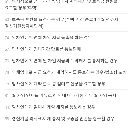
묵시적으로 갱신기간 중 임대차 계약해지 및 보증금 반환을
51
.
요구할 경우(주택)
보증금 반환을 요청하는 경우(주택-기간 종료 1개월 전까지
50
.
갱신거절통지하면서)
임차인에게 연체 차임 지급 독촉을 하는 경우
74
.
임차인에게 임대기간 만료를 통보할때
57
.
임차인에게 연체 월 차임 지급과 계약해지를 통지하는 경우
76
.
연체임대로 지급 요청과 계약해지를 통보하는 경우-법조항 포함
79
.
임차인에게 계약 존속 중 임대료 인상을 요구할 경우
18
.
월 차임 연체를 이유로 한 임대차 해지통지 및 월 차임 공제
81
.
임차인에게 임대차 계약 해지를 통보하는 경우
44
.
갱신거절 의사표시 재 통지 및 보증금 반환을 청구할 경우
58
.