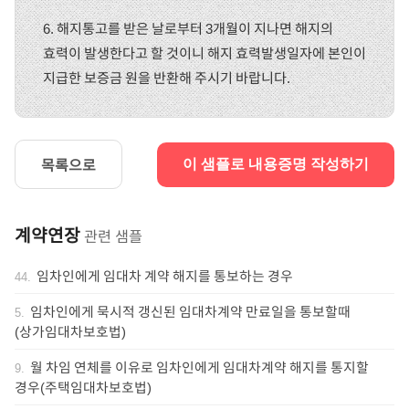
6. 해지통고를 받은 날로부터 3개월이 지나면 해지의
효력이 발생한다고 할 것이니 해지 효력발생일자에 본인이
지급한 보증금 원을 반환해 주시기 바랍니다.
목록으로
이 샘플로 내용증명 작성하기
계약연장
관련 샘플
임차인에게 임대차 계약 해지를 통보하는 경우
44
.
임차인에게 묵시적 갱신된 임대차계약 만료일을 통보할때
5
.
(상가임대차보호법)
월 차임 연체를 이유로 임차인에게 임대차계약 해지를 통지할
9
.
경우(주택임대차보호법)