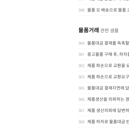
물품 오 배송으로 물품
388
.
물품거래
관련 샘플
물품대금 결재를 독촉
364
.
중고물품 구매 후, 하자
387
.
제품 파손으로 교환을 
362
.
제품 파손으로 교환요구
363
.
물품대금 결재지연에 답
365
.
제품생산을 의뢰하는 
366
.
제품 생산의뢰에 답변하
367
.
제품 하자로 물품대금 
368
.