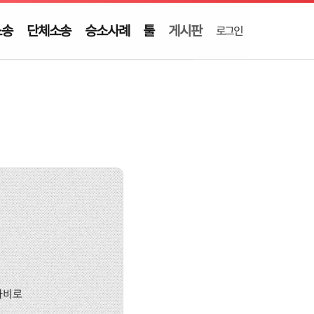
소송
단체소송
승소사례
툴
게시판
로그인
사비로