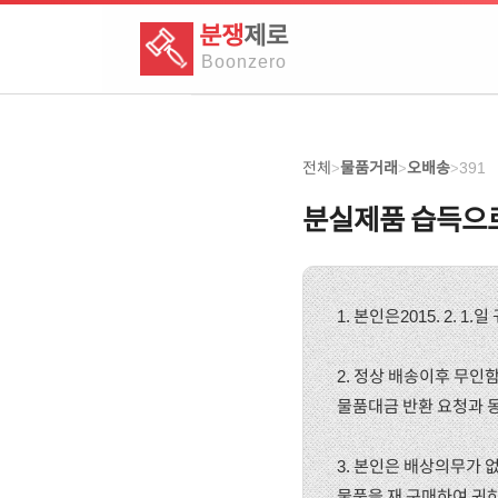
분쟁
제로
Boon
zero
전체
물품거래
오배송
391
>
>
>
분실제품 습득으로
1. 본인은2015. 2.
2. 정상 배송이후 무
물품대금 반환 요청과 
3. 본인은 배상의무가
물품을 재 구매하여 귀