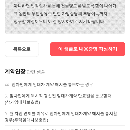
아니하면 법적절차를 통해 건물명도를 받도록 함에 나아가
그 동안의 무단점유로 인한 차임상당의 부당이득까지
청구할 예정이오니 이 점 양지하여 주시기 바랍니다.
목록으로
이 샘플로 내용증명 작성하기
계약연장
관련 샘플
임차인에게 임대차 계약 해지를 통보하는 경우
44
.
임차인에게 묵시적 갱신된 임대차계약 만료일을 통보할때
5
.
(상가임대차보호법)
월 차임 연체를 이유로 임차인에게 임대차계약 해지를 통지할
9
.
경우(주택임대차보호법)