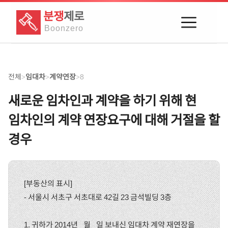
분쟁
제로
Boon
zero
전체
임대차
계약연장
8
>
>
>
새로운 임차인과 계약을 하기 위해 현
임차인의 계약 연장요구에 대해 거절을 할
경우
[부동산의 표시]
- 서울시 서초구 서초대로 42길 23 금석빌딩 3층
1. 귀하가 2014년 _월 _일 보내신 임대차 계약 재연장을