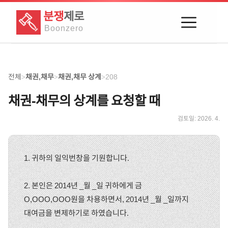
분쟁
제로
Boon
zero
전체
채권,채무
채권,채무 상계
208
>
>
>
채권-채무의 상계를 요청할 때
검토일:
2026. 4.
1. 귀하의 일익번창을 기원합니다.
2. 본인은 2014년 _월 _일 귀하에게 금
O,OOO,OOO원을 차용하면서, 2014년 _월 _일까지
대여금을 변제하기로 하였습니다.