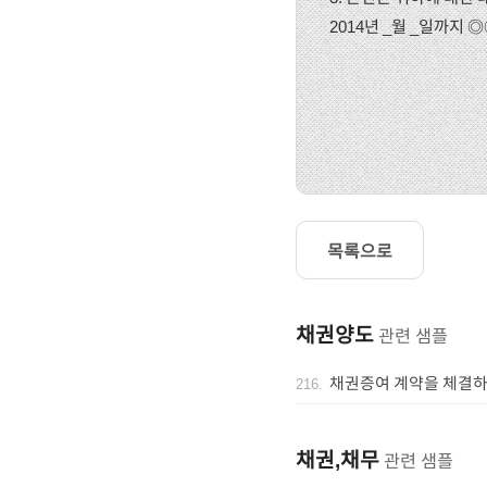
2014년 _월 _일까지
목록으로
채권양도
관련 샘플
채권증여 계약을 체결하
216
.
채권,채무
관련 샘플