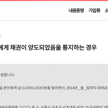
내용증명
가압류
5
에게 채권이 양도되었음을 통지하는 경우
기원합니다.
월 _일 본인에게 금 O,OOO,OOO원을 빌리면서, 2014년 _월 _일까지 대
 대여금채권을 ◎◎◎( 주 소 :서울시 서초구 서초대로 42길 23 금석빌딩 3