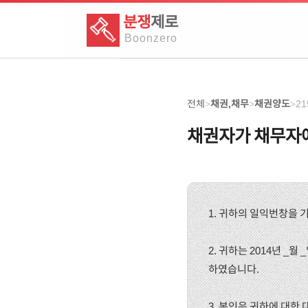
분쟁
제로
Boon
zero
전체
채권,채무
채권양도
21
>
>
>
채권자가 채무자
1. 귀하의 일익번창을 
2. 귀하는 2014년 _
하였습니다.
3. 본인은 귀하에 대한