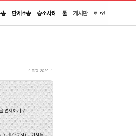
소송
단체소송
승소사례
툴
게시판
로그인
검토일:
2026. 4.
여금을 변제하기로
층)에게 양도하니, 귀하는