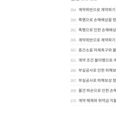
계약위반으로 계약파기
264
.
폭행으로 손해배상을 청
260
.
폭행으로 인한 손해배상
261
.
계약위반으로 계약파기 
265
.
층간소음 자제촉구와 
307
.
계약 조건 불이행으로 
311
.
부실공사로 인한 피해보
266
.
부실공사로 피해보상 청
267
.
물건 파손으로 인한 손
269
.
계약 해제와 위약금 지
270
.