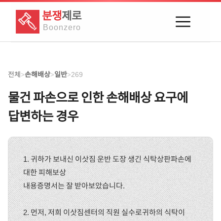
분쟁
제로
Boon
zero
전체
손해배상
일반
269
>
>
>
물건 파손으로 인한 손해배상 요구에
답변하는 경우
1. 귀하가 보내신 이삿짐 운반 도장 생긴 식탁상판파손에
대한 피해보상
내용증명서는 잘 받아보았습니다.
2. 먼저, 저희 이삿짐센터의 직원 실수로귀하의 식탁이