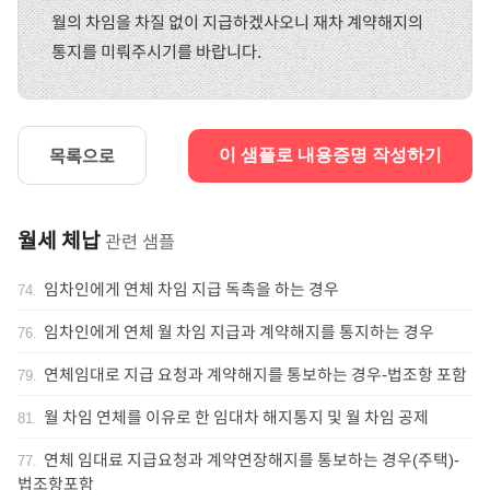
월의 차임을 차질 없이 지급하겠사오니 재차 계약해지의
통지를 미뤄주시기를 바랍니다.
목록으로
이 샘플로 내용증명 작성하기
월세 체납
관련 샘플
임차인에게 연체 차임 지급 독촉을 하는 경우
74
.
임차인에게 연체 월 차임 지급과 계약해지를 통지하는 경우
76
.
연체임대로 지급 요청과 계약해지를 통보하는 경우-법조항 포함
79
.
월 차임 연체를 이유로 한 임대차 해지통지 및 월 차임 공제
81
.
연체 임대료 지급요청과 계약연장해지를 통보하는 경우(주택)-
77
.
법조항포함