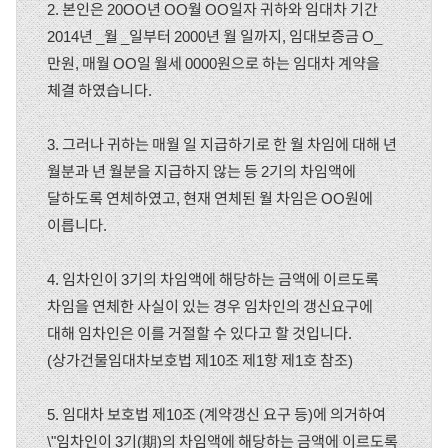
2. 본인은 20OO년 OO월 OO일자 귀하와 임대차 기간
2014년 _월 _일부터 2000년 월 일까지, 임대보증금 O_
만원, 매월 OO일 월세 0000원으로 하는 임대차 계약을
체결 하였습니다.
3. 그러나 귀하는 매월 일 지급하기로 한 월 차임에 대해 년
월분과 년 월분을 지급하지 않는 등 2기의 차임액에
달하도록 연체하였고, 현재 연체된 월 차임은 OO원에
이릅니다.
4. 임차인이 3기의 차임액에 해당하는 금액에 이르도록
차임을 연체한 사실이 있는 경우 임차인의 갱신요구에
대해 임차인은 이를 거절할 수 있다고 할 것입니다.
(상가건물임대차보호법 제10조 제1항 제1호 참조)
5. 임대차 보호법 제10조 (계약갱신 요구 등)에 의거하여
\"임차인이 3기(期)의 차임액에 해당하는 금액에 이르도록