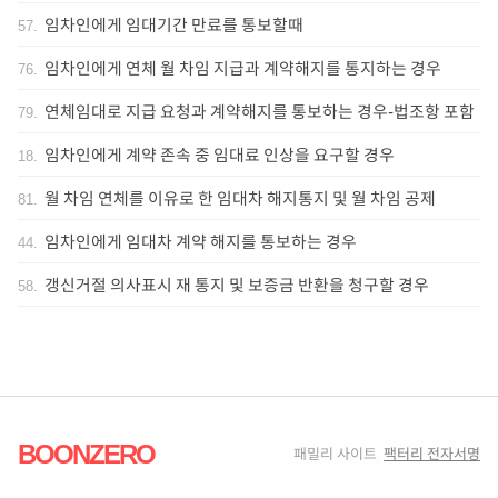
임차인에게 임대기간 만료를 통보할때
57
.
임차인에게 연체 월 차임 지급과 계약해지를 통지하는 경우
76
.
연체임대로 지급 요청과 계약해지를 통보하는 경우-법조항 포함
79
.
임차인에게 계약 존속 중 임대료 인상을 요구할 경우
18
.
월 차임 연체를 이유로 한 임대차 해지통지 및 월 차임 공제
81
.
임차인에게 임대차 계약 해지를 통보하는 경우
44
.
갱신거절 의사표시 재 통지 및 보증금 반환을 청구할 경우
58
.
BOONZERO
패밀리 사이트
팩터리 전자서명