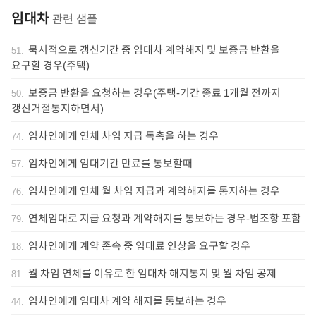
임대차
관련 샘플
묵시적으로 갱신기간 중 임대차 계약해지 및 보증금 반환을
51
.
요구할 경우(주택)
보증금 반환을 요청하는 경우(주택-기간 종료 1개월 전까지
50
.
갱신거절통지하면서)
임차인에게 연체 차임 지급 독촉을 하는 경우
74
.
임차인에게 임대기간 만료를 통보할때
57
.
임차인에게 연체 월 차임 지급과 계약해지를 통지하는 경우
76
.
연체임대로 지급 요청과 계약해지를 통보하는 경우-법조항 포함
79
.
임차인에게 계약 존속 중 임대료 인상을 요구할 경우
18
.
월 차임 연체를 이유로 한 임대차 해지통지 및 월 차임 공제
81
.
임차인에게 임대차 계약 해지를 통보하는 경우
44
.