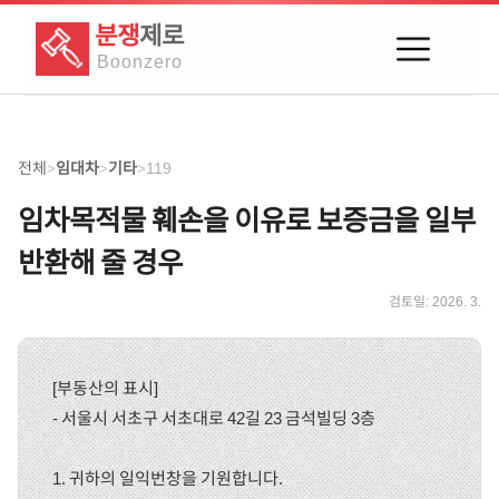
분쟁
제로
Boon
zero
전체
임대차
기타
119
>
>
>
임차목적물 훼손을 이유로 보증금을 일부
반환해 줄 경우
검토일:
2026. 3.
[부동산의 표시]
- 서울시 서초구 서초대로 42길 23 금석빌딩 3층
1. 귀하의 일익번창을 기원합니다.