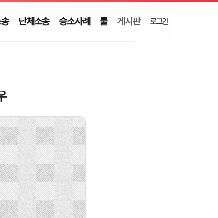
소송
단체소송
승소사례
툴
게시판
로그인
우