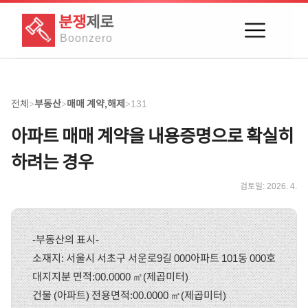
분쟁
제로
Boon
zero
전체
부동산
매매 계약,해제
131
>
>
>
아파트 매매 계약을 내용증명으로 확실히
하려는 경우
검토일:
2026. 4.
-부동산의 표시-
소재지: 서울시 서초구 서운로9길 000아파트 101동 000호
대지지분 면적:00.0000 ㎡(제곱미터)
건물 (아파트) 전용면적:00.0000 ㎡(제곱미터)