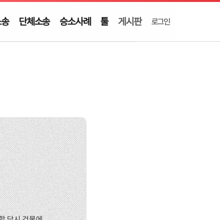
소송
단체소송
승소사례
툴
게시판
로그인
할 당시 건물에