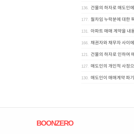
건물의 하자로 매도인에
136
.
월차임 누락분에 대한 
177
.
아파트 매매 계약을 내
131
.
채권자와 채무자 사이에
166
.
건물의 하자로 인하여 
121
.
매도인의 개인적 사정으
127
.
매도인이 매매계약 파기
130
.
BOONZERO