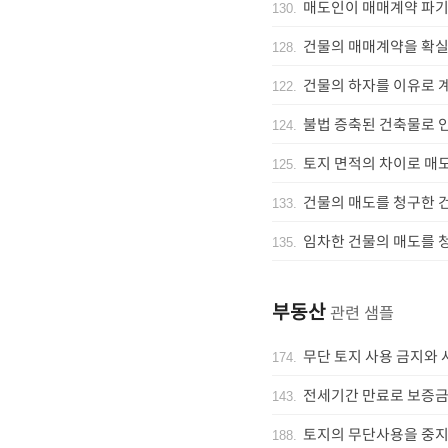
매도인이 매매계약 파기
130
.
건물의 매매계약을 확실
128
.
건물의 하자를 이유로 
122
.
불법 증축된 건축물로 
124
.
토지 면적의 차이로 매
125
.
건물의 매도를 청구한 
133
.
임차한 건물의 매도를 
135
.
부동산
관련 샘플
무단 토지 사용 금지와
174
.
전세기간 만료로 보증금
143
.
토지의 무단사용을 중지
188
.