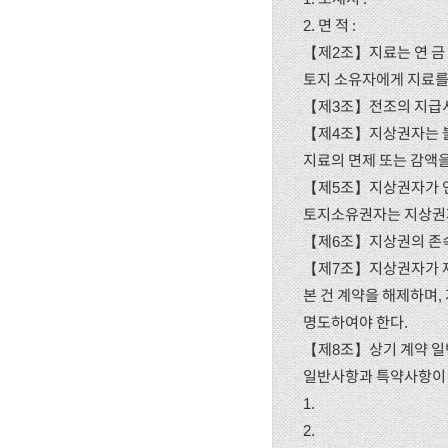
2. 면 적 :
【제2조】지료는 연 금
토지 소유자에게 지료를
【제3조】전조의 지급시
【제4조】지상권자는 불
지료의 면제 또는 감액을
【제5조】지상권자가 연
토지소유권자는 지상권자
【제6조】지상권의 존속
【제7조】지상권자가 제
본 건 계약을 해제하며
명도하여야 한다.
【제8조】상기 계약 일
일반사항과 특약사항이 
1.
2.