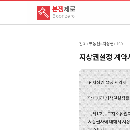
분쟁
제로
Boon
zero
전체
부동산
지상권
169
>
>
>
지상권설정 계약
▶지상권 설정 계약서
당사자간 지상권설정을 
【제1조】토지소유권자 
지상권자에 대해서 지상
1. 소재지 :