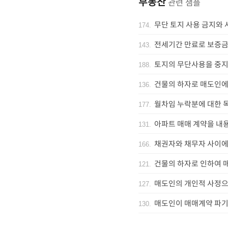
부동산
관련 샘플
무단 토지 사용 금지와
174
.
전세기간 만료로 보증금
143
.
토지의 무단사용을 중지
188
.
건물의 하자로 매도인에
136
.
월차임 누락분에 대한 
177
.
아파트 매매 계약을 내
131
.
채권자와 채무자 사이에
166
.
건물의 하자로 인하여 
121
.
매도인의 개인적 사정으
127
.
매도인이 매매계약 파기
130
.