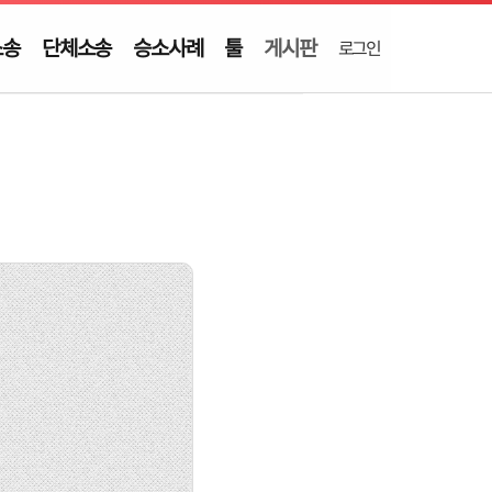
소송
단체소송
승소사례
툴
게시판
로그인