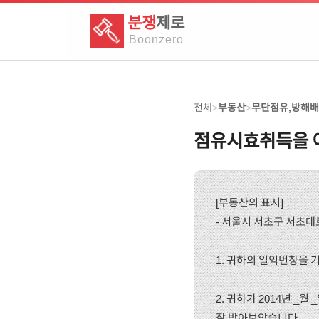
분쟁
제로
Boon
zero
전체
부동산
무단점유,방해
>
>
점유시효취득을 이
[부동산의 표시]
- 서울시 서초구 서초대로
1. 귀하의 일익번창을 
2. 귀하가 2014년 _
잘 받아보았습니다.