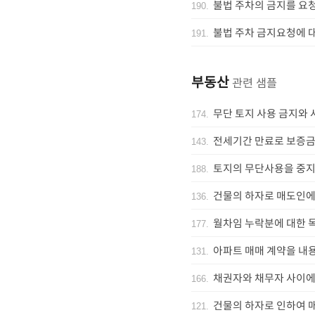
불법 주차의 금지를 요
190
.
불법 주차 금지요청에 
191
.
부동산
관련 샘플
무단 토지 사용 금지와
174
.
전세기간 만료로 보증금
143
.
토지의 무단사용을 중지
188
.
건물의 하자로 매도인에
136
.
월차임 누락분에 대한 
177
.
아파트 매매 계약을 내
131
.
채권자와 채무자 사이에
166
.
건물의 하자로 인하여 
121
.