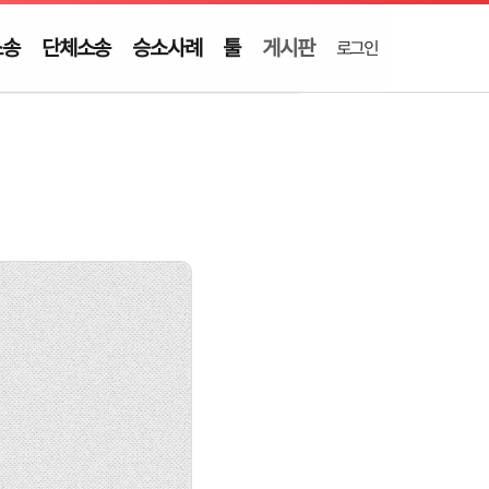
소송
단체소송
승소사례
툴
게시판
로그인