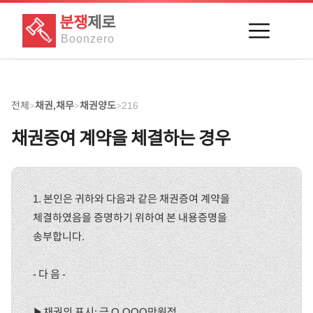
분쟁
제로
Boon
zero
전체
채권,채무
채권양도
216
>
>
>
채권증여 계약을 체결하는 경우
1. 본인은 귀하와 다음과 같은 채권증여 계약을
체결하였음을 증명하기 위하여 본 내용증명을
송부합니다.
- 다 음 -
▶채권의 표시: 금 O,OOO만원정